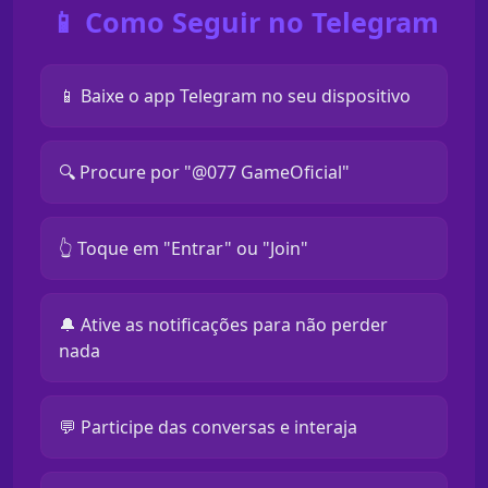
📱 Como Seguir no Telegram
📱 Baixe o app Telegram no seu dispositivo
🔍 Procure por "@077 GameOficial"
👆 Toque em "Entrar" ou "Join"
🔔 Ative as notificações para não perder
nada
💬 Participe das conversas e interaja