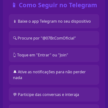
📱 Como Seguir no Telegram
📱 Baixe o app Telegram no seu dispositivo
🔍 Procure por "@07Br.ComOficial"
👆 Toque em "Entrar" ou "Join"
🔔 Ative as notificações para não perder
nada
💬 Participe das conversas e interaja