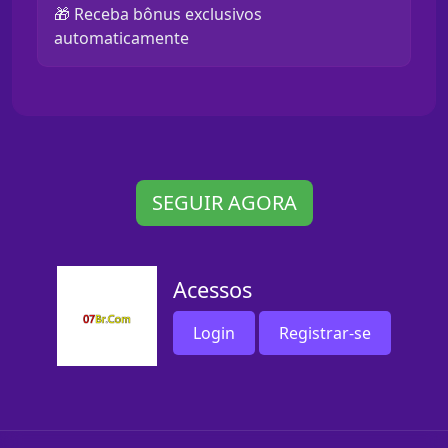
🎁 Receba bônus exclusivos
automaticamente
SEGUIR AGORA
Acessos
Login
Registrar-se