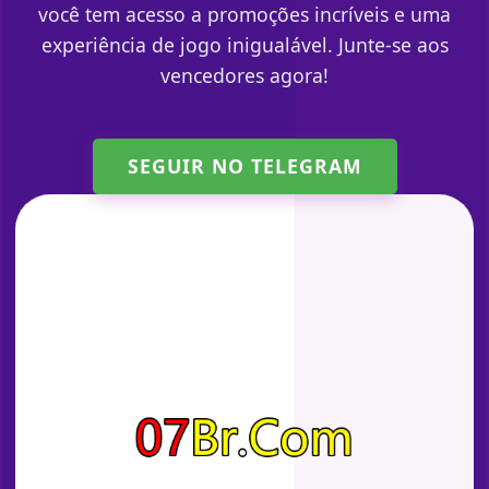
você tem acesso a promoções incríveis e uma
experiência de jogo inigualável. Junte-se aos
vencedores agora!
SEGUIR NO TELEGRAM