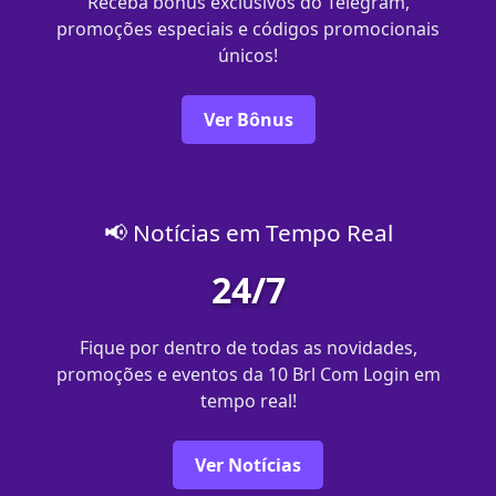
Receba bônus exclusivos do Telegram,
promoções especiais e códigos promocionais
únicos!
Ver Bônus
📢 Notícias em Tempo Real
24/7
Fique por dentro de todas as novidades,
promoções e eventos da 10 Brl Com Login em
tempo real!
Ver Notícias