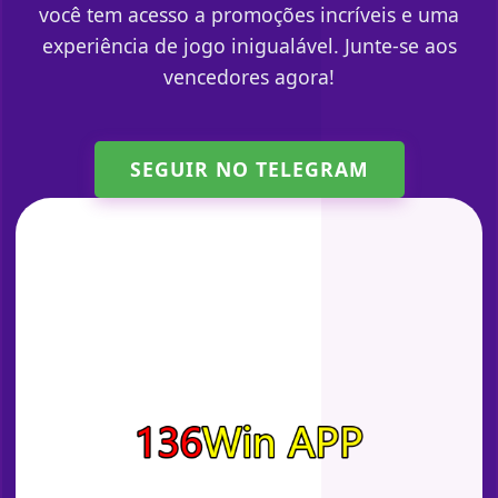
você tem acesso a promoções incríveis e uma
experiência de jogo inigualável. Junte-se aos
vencedores agora!
SEGUIR NO TELEGRAM