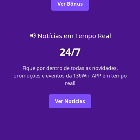
Ver Bônus
📢 Notícias em Tempo Real
24/7
Fique por dentro de todas as novidades,
promoções e eventos da 136Win APP em tempo
real!
Ver Notícias