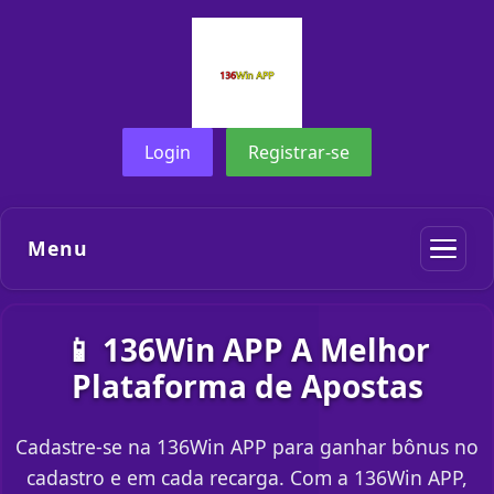
Login
Registrar-se
Menu
📱 136Win APP A Melhor
Plataforma de Apostas
Cadastre-se na 136Win APP para ganhar bônus no
cadastro e em cada recarga. Com a 136Win APP,