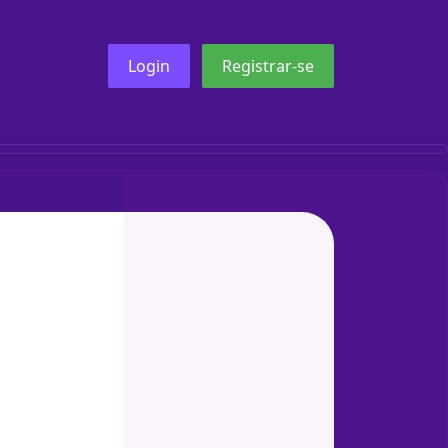
Login
Registrar-se