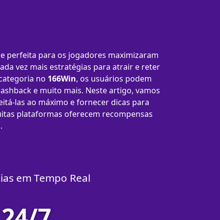
e perfeita para os jogadores maximizaram
a vez mais estratégias para atrair e reter
 categoria no
166Win
, os usuários podem
ashback e muito mais. Neste artigo, vamos
eitá-las ao máximo e fornecer dicas para
uitas plataformas oferecem recompensas
.
cias em Tempo Real
24/7