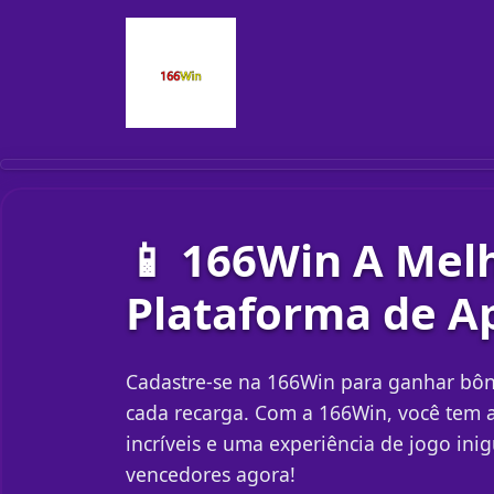
📱 166Win A Mel
Plataforma de A
Cadastre-se na 166Win para ganhar bôn
cada recarga. Com a 166Win, você tem 
incríveis e uma experiência de jogo inig
vencedores agora!