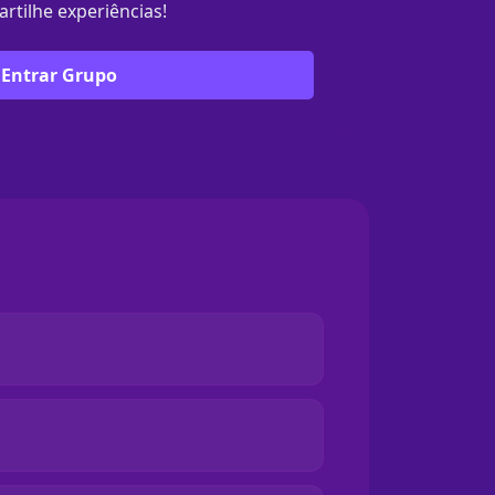
rtilhe experiências!
Entrar Grupo