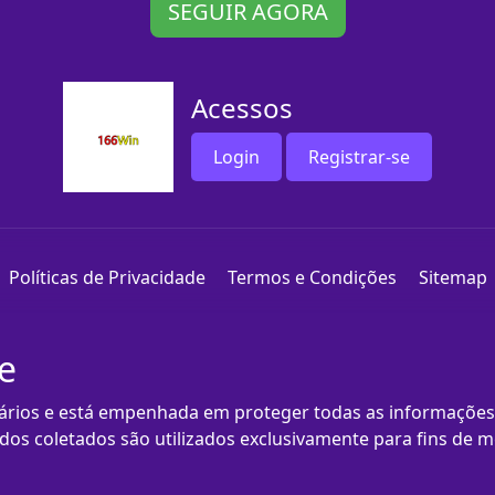
SEGUIR AGORA
Acessos
Login
Registrar-se
Políticas de Privacidade
Termos e Condições
Sitemap
de
uários e está empenhada em proteger todas as informações
os coletados são utilizados exclusivamente para fins de m