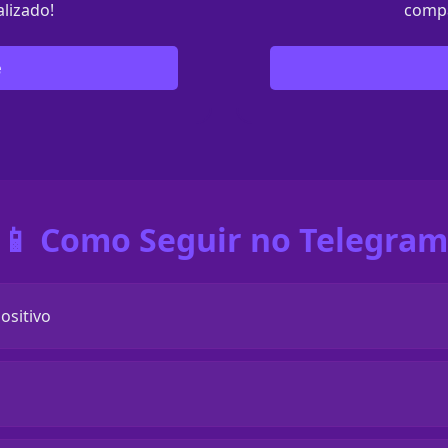
lizado!
compa
e
📱 Como Seguir no Telegram
ositivo