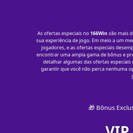
As ofertas especiais no
166Win
são mais d
sua experiência de jogo. Em meio a um mer
jogadores, e as ofertas especiais desem
encontrar uma ampla gama de bônus e prom
detalhar algumas das ofertas especiais
garantir que você não perca nenhuma o
🎁 Bônus Exclu
VIP