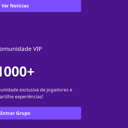
Ver Notícias
Comunidade VIP
1000+
unidade exclusiva de jogadores e
rtilhe experiências!
Entrar Grupo