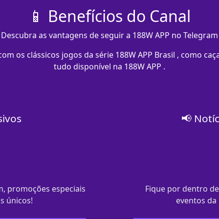
📱 Benefícios do Canal
Descubra as vantagens de seguir a 188W APP no Telegram
 com os clássicos jogos da série 188W APP Brasil , como caç
tudo disponível na 188W APP .
sivos
📢 Notí
m, promoções especiais
Fique por dentro d
s únicos!
eventos da