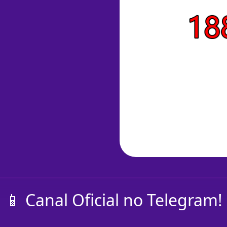
📱 Canal Oficial no Telegram!