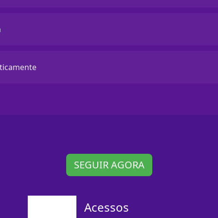
a
aticamente
SEGUIR AGORA
Acessos