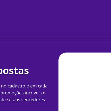
postas
 no cadastro e em cada
 promoções incríveis e
unte-se aos vencedores