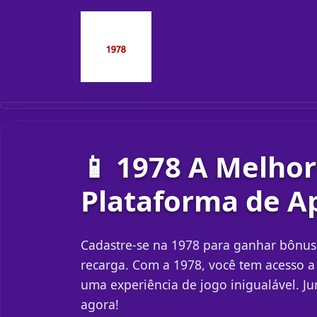
📱 1978 A Melhor
Plataforma de A
Cadastre-se na 1978 para ganhar bônus
recarga. Com a 1978, você tem acesso a
uma experiência de jogo inigualável. J
agora!