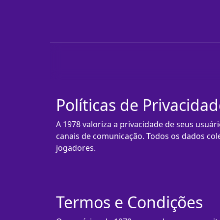
Políticas de Privacida
A 1978 valoriza a privacidade de seus usuá
canais de comunicação. Todos os dados cole
jogadores.
Termos e Condições