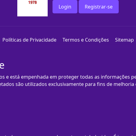
Login
Registrar-se
Políticas de Privacidade
Termos e Condições
Sitemap
de
rios e está empenhada em proteger todas as informações p
tados são utilizados exclusivamente para fins de melhoria