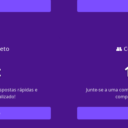
reto
👥 
t
espostas rápidas e
Junte-se a uma com
lizado!
compa
e