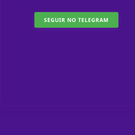
SEGUIR NO TELEGRAM