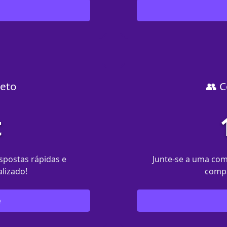
reto
👥 
t
espostas rápidas e
Junte-se a uma com
lizado!
compa
e