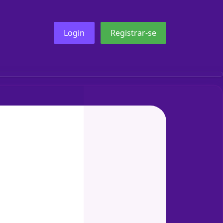
Login
Registrar-se