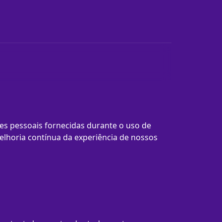
es pessoais fornecidas durante o uso de
elhoria contínua da experiência de nossos