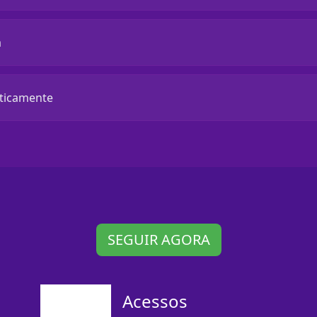
a
aticamente
SEGUIR AGORA
Acessos