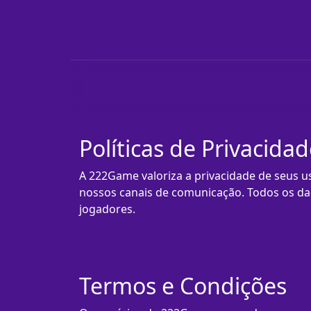
Políticas de Privacida
A 222Game valoriza a privacidade de seus 
nossos canais de comunicação. Todos os dad
jogadores.
Termos e Condições