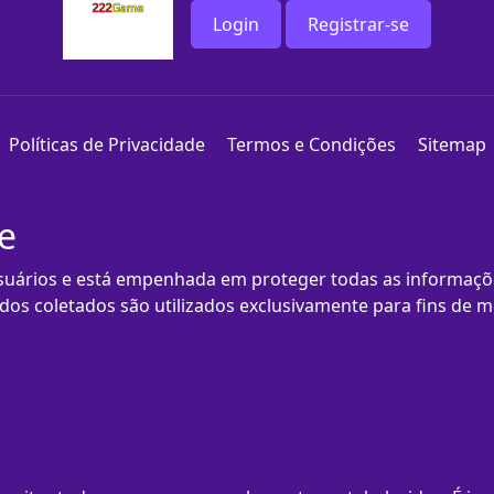
Login
Registrar-se
Políticas de Privacidade
Termos e Condições
Sitemap
de
usuários e está empenhada em proteger todas as informaçõ
os coletados são utilizados exclusivamente para fins de m