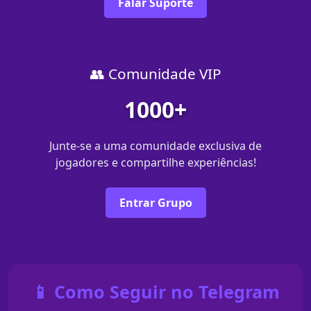
Falar Suporte
👥 Comunidade VIP
1000+
Junte-se a uma comunidade exclusiva de
jogadores e compartilhe experiências!
Entrar Grupo
📱 Como Seguir no Telegram