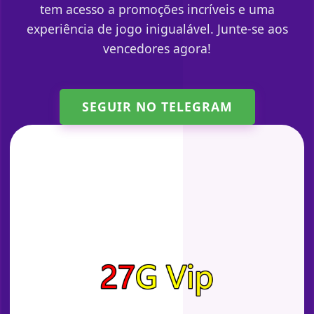
tem acesso a promoções incríveis e uma
experiência de jogo inigualável. Junte-se aos
vencedores agora!
SEGUIR NO TELEGRAM