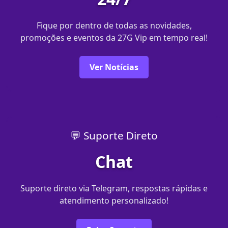
Fique por dentro de todas as novidades,
promoções e eventos da 27G Vip em tempo real!
Ver Notícias
💬 Suporte Direto
Chat
Suporte direto via Telegram, respostas rápidas e
atendimento personalizado!