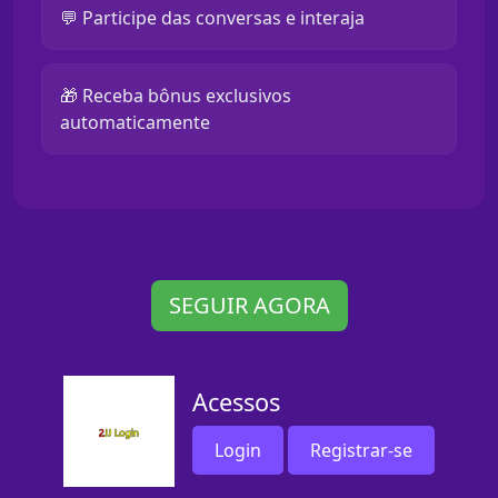
💬 Participe das conversas e interaja
🎁 Receba bônus exclusivos
automaticamente
SEGUIR AGORA
Acessos
Login
Registrar-se