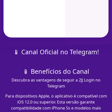
📱 Canal Oficial no Telegram!
📱 Benefícios do Canal
Descubra as vantagens de seguir a 2JJ Login no
Telegram
Para dispositivos Apple, o aplicativo é compatível com
iOS 12.0 ou superior. Esta versão garante
compatibilidade com iPhone 5s e modelos mais