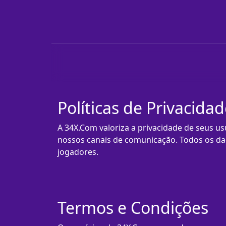
Políticas de Privacida
A 34X.Com valoriza a privacidade de seus u
nossos canais de comunicação. Todos os dad
jogadores.
Termos e Condições