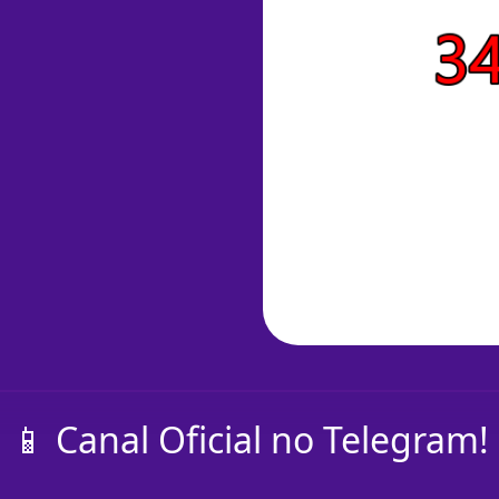
📱 Canal Oficial no Telegram!