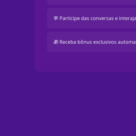
💬 Participe das conversas e interaj
🎁 Receba bônus exclusivos autom