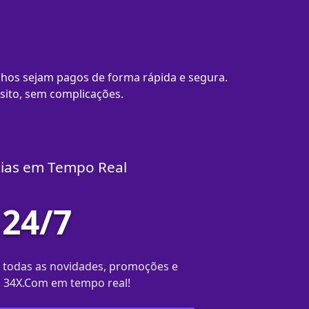
hos sejam pagos de forma rápida e segura.
ito, sem complicações.
cias em Tempo Real
24/7
e todas as novidades, promoções e
 34X.Com em tempo real!