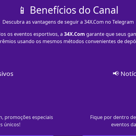
📱 Benefícios do Canal
Descubra as vantagens de seguir a 34X.Com no Telegram
os os eventos esportivos, a
34X.Com
garante que seus gan
prêmios usando os mesmos métodos convenientes de depós
sivos
📢 Notí
m, promoções especiais
Fique por dentro d
s únicos!
eventos da