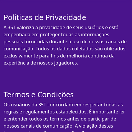
Políticas de Privacidade
A 35T valoriza a privacidade de seus usuários e está
empenhada em proteger todas as informações
pessoais fornecidas durante o uso de nossos canais de
comunicação. Todos os dados coletados são utilizados
exclusivamente para fins de melhoria contínua da
experiência de nossos jogadores.
Termos e Condições
Os usuários da 35T concordam em respeitar todas as
regras e regulamentos estabelecidos. É importante ler
e entender todos os termos antes de participar de
nossos canais de comunicação. A violação destes