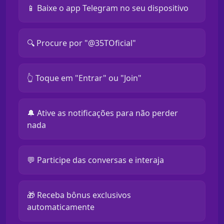
📱 Baixe o app Telegram no seu dispositivo
🔍 Procure por "@35TOficial"
👆 Toque em "Entrar" ou "Join"
🔔 Ative as notificações para não perder
nada
💬 Participe das conversas e interaja
🎁 Receba bônus exclusivos
automaticamente