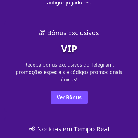
antigos jogadores.
🎁 Bônus Exclusivos
VIP
Receba bônus exclusivos do Telegram,
promoções especiais e códigos promocionais
únicos!
Ver Bônus
📢 Notícias em Tempo Real