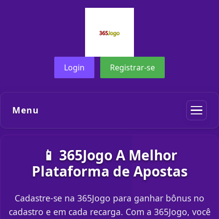
Login
Registrar-se
Menu
📱 365Jogo A Melhor
Plataforma de Apostas
Cadastre-se na 365Jogo para ganhar bônus no
cadastro e em cada recarga. Com a 365Jogo, você