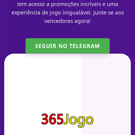
tem acesso a promoções incríveis e uma
experiência de jogo inigualável. Junte-se aos
vencedores agora!
SEGUIR NO TELEGRAM