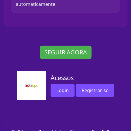
automaticamente
SEGUIR AGORA
Acessos
Login
Registrar-se