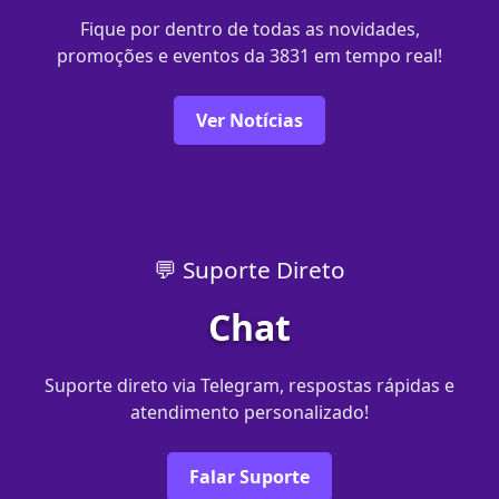
Fique por dentro de todas as novidades,
promoções e eventos da 3831 em tempo real!
Ver Notícias
💬 Suporte Direto
Chat
Suporte direto via Telegram, respostas rápidas e
atendimento personalizado!
Falar Suporte