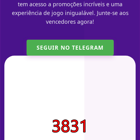
tem acesso a promoções incríveis e uma
experiência de jogo inigualável. Junte-se aos
vencedores agora!
SEGUIR NO TELEGRAM