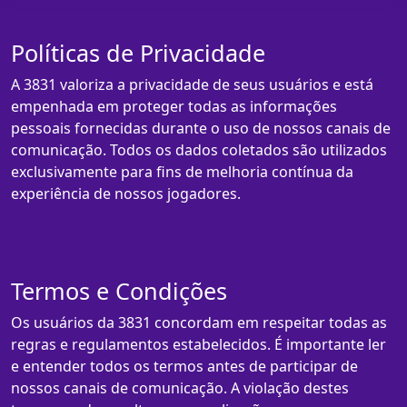
Políticas de Privacidade
A 3831 valoriza a privacidade de seus usuários e está
empenhada em proteger todas as informações
pessoais fornecidas durante o uso de nossos canais de
comunicação. Todos os dados coletados são utilizados
exclusivamente para fins de melhoria contínua da
experiência de nossos jogadores.
Termos e Condições
Os usuários da 3831 concordam em respeitar todas as
regras e regulamentos estabelecidos. É importante ler
e entender todos os termos antes de participar de
nossos canais de comunicação. A violação destes