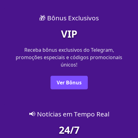
🎁 Bônus Exclusivos
VIP
Receba bônus exclusivos do Telegram,
promoções especiais e códigos promocionais
únicos!
Ver Bônus
📢 Notícias em Tempo Real
24/7