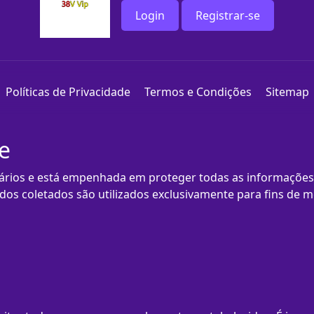
Login
Registrar-se
Políticas de Privacidade
Termos e Condições
Sitemap
de
suários e está empenhada em proteger todas as informações
os coletados são utilizados exclusivamente para fins de m