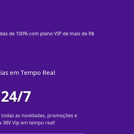
indas de 100% com plano VIP de mais de R$
cias em Tempo Real
24/7
e todas as novidades, promoções e
a 38V Vip em tempo real!