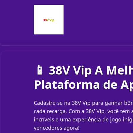
📱 38V Vip A Mel
Plataforma de A
Cadastre-se na 38V Vip para ganhar bô
cada recarga. Com a 38V Vip, você tem
incríveis e uma experiência de jogo inig
vencedores agora!