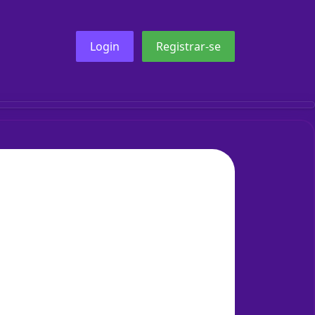
Login
Registrar-se