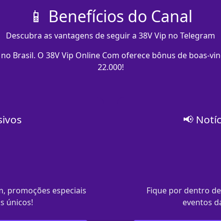
📱 Benefícios do Canal
Descubra as vantagens de seguir a 38V Vip no Telegram
as no Brasil. O 38V Vip Online Com oferece bônus de boas-v
22.000!
sivos
📢 Notí
m, promoções especiais
Fique por dentro d
s únicos!
eventos d