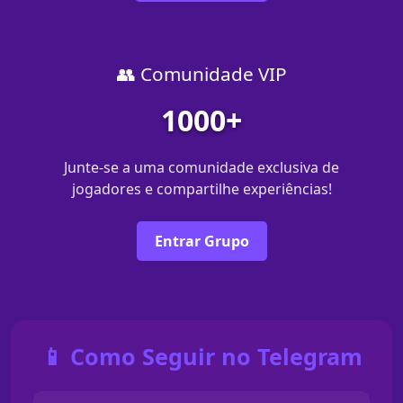
👥 Comunidade VIP
1000+
Junte-se a uma comunidade exclusiva de
jogadores e compartilhe experiências!
Entrar Grupo
📱 Como Seguir no Telegram