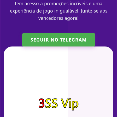
tem acesso a promoções incríveis e uma
experiência de jogo inigualável. Junte-se aos
vencedores agora!
SEGUIR NO TELEGRAM