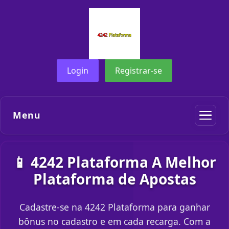
Login
Registrar-se
Menu
📱 4242 Plataforma A Melhor
Plataforma de Apostas
Cadastre-se na 4242 Plataforma para ganhar
bônus no cadastro e em cada recarga. Com a