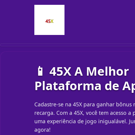
📱 45X A Melhor
Plataforma de A
Cadastre-se na 45X para ganhar bônus 
recarga. Com a 45X, você tem acesso a 
uma experiência de jogo inigualável. J
agora!