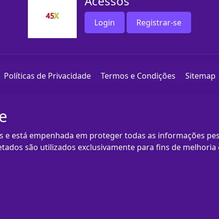
Acessos
Login
Registrar-se
Políticas de Privacidade
Termos e Condições
Sitemap
de
ios e está empenhada em proteger todas as informações pe
tados são utilizados exclusivamente para fins de melhoria