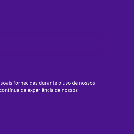
ssoais fornecidas durante o uso de nossos
 contínua da experiência de nossos