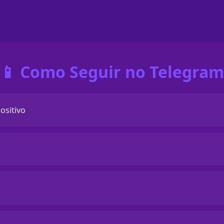
📱 Como Seguir no Telegram
ositivo