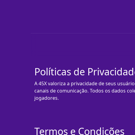
Políticas de Privacida
A 45X valoriza a privacidade de seus usuár
canais de comunicação. Todos os dados cole
jogadores.
Termos e Condições