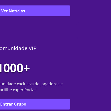
Ver Notícias
Comunidade VIP
1000+
unidade exclusiva de jogadores e
rtilhe experiências!
Entrar Grupo