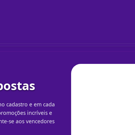
postas
no cadastro e em cada
promoções incríveis e
unte-se aos vencedores