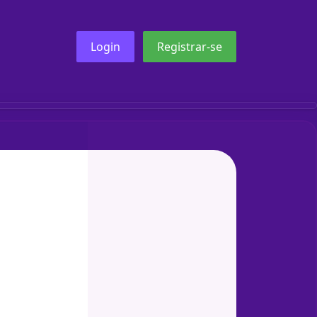
Login
Registrar-se