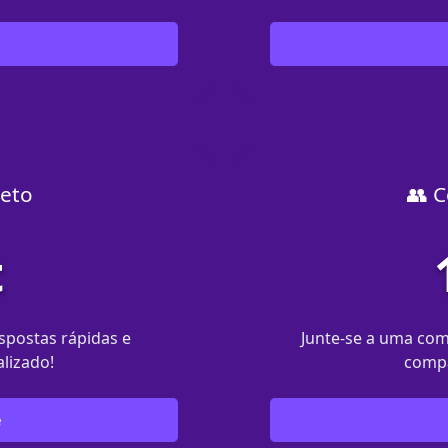
reto
👥 
t
espostas rápidas e
Junte-se a uma com
lizado!
compa
e