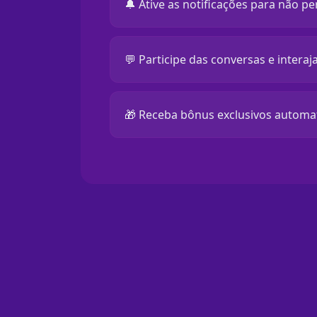
🔔 Ative as notificações para não p
💬 Participe das conversas e interaj
🎁 Receba bônus exclusivos autom