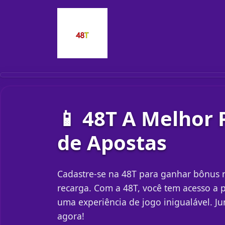
📱 48T A Melhor
de Apostas
Cadastre-se na 48T para ganhar bônus 
recarga. Com a 48T, você tem acesso a 
uma experiência de jogo inigualável. J
agora!