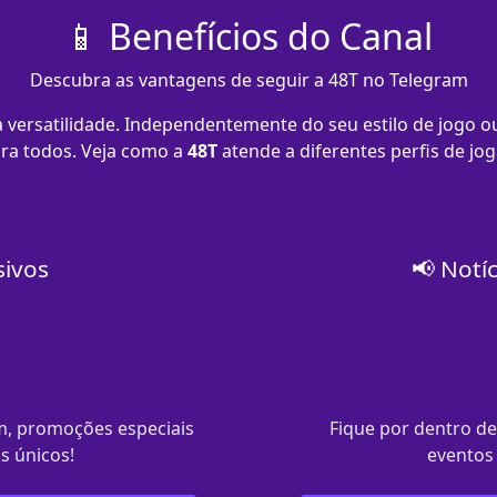
📱 Benefícios do Canal
Descubra as vantagens de seguir a 48T no Telegram
 versatilidade. Independentemente do seu estilo de jogo ou
ara todos. Veja como a
48T
atende a diferentes perfis de jo
sivos
📢 Notí
m, promoções especiais
Fique por dentro d
s únicos!
eventos