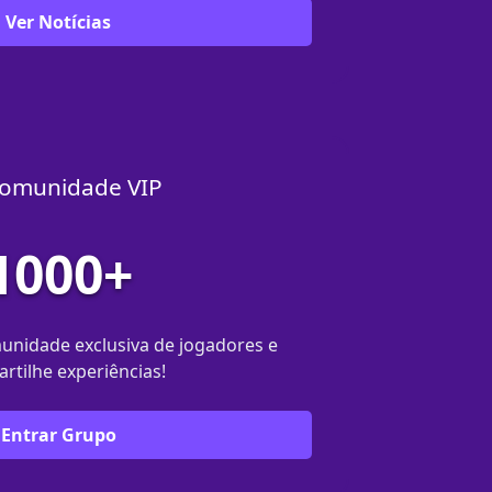
Ver Notícias
Comunidade VIP
1000+
unidade exclusiva de jogadores e
rtilhe experiências!
Entrar Grupo