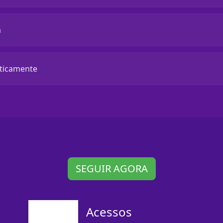
a
aticamente
SEGUIR AGORA
Acessos