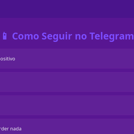
📱 Como Seguir no Telegram
ositivo
erder nada