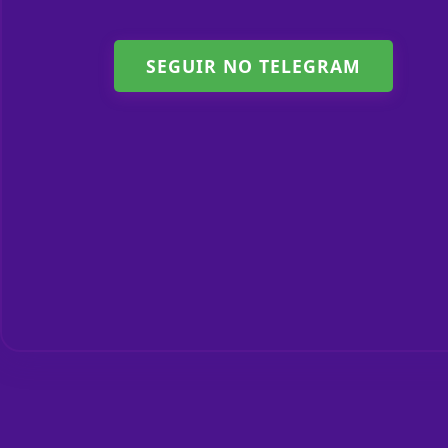
SEGUIR NO TELEGRAM