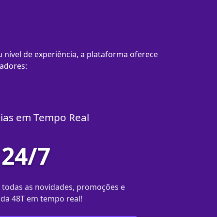
 nível de experiência, a plataforma oferece
gadores:
cias em Tempo Real
24/7
e todas as novidades, promoções e
 da 48T em tempo real!