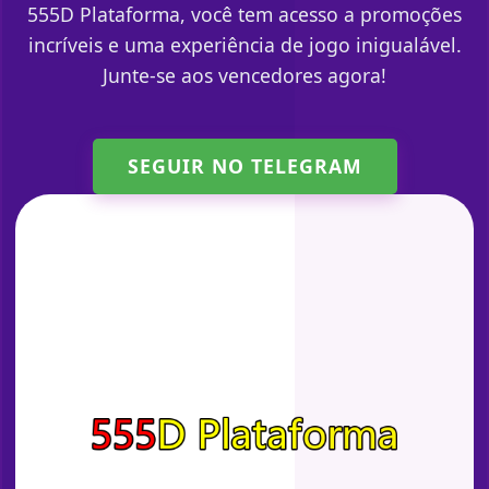
555D Plataforma, você tem acesso a promoções
incríveis e uma experiência de jogo inigualável.
Junte-se aos vencedores agora!
SEGUIR NO TELEGRAM