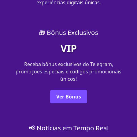
experiências digitais únicas.
🎁 Bônus Exclusivos
VIP
Receba bônus exclusivos do Telegram,
promoções especiais e códigos promocionais
únicos!
Ver Bônus
📢 Notícias em Tempo Real