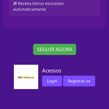
🎁 Receba bônus exclusivos
automaticamente
SEGUIR AGORA
Acessos
Login
Registrar-se