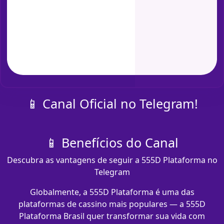
📱 Canal Oficial no Telegram!
📱 Benefícios do Canal
Descubra as vantagens de seguir a 555D Plataforma no
Telegram
Globalmente, a 555D Plataforma é uma das
plataformas de cassino mais populares — a 555D
Plataforma Brasil quer transformar sua vida com