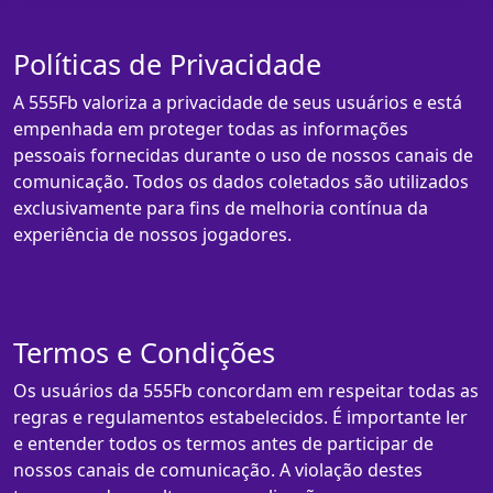
Políticas de Privacidade
A 555Fb valoriza a privacidade de seus usuários e está
empenhada em proteger todas as informações
pessoais fornecidas durante o uso de nossos canais de
comunicação. Todos os dados coletados são utilizados
exclusivamente para fins de melhoria contínua da
experiência de nossos jogadores.
Termos e Condições
Os usuários da 555Fb concordam em respeitar todas as
regras e regulamentos estabelecidos. É importante ler
e entender todos os termos antes de participar de
nossos canais de comunicação. A violação destes