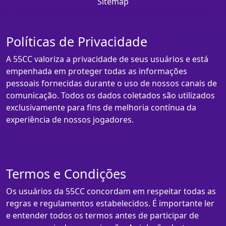
Sitemap
Políticas de Privacidade
A 55CC valoriza a privacidade de seus usuários e está
empenhada em proteger todas as informações
pessoais fornecidas durante o uso de nossos canais de
comunicação. Todos os dados coletados são utilizados
exclusivamente para fins de melhoria contínua da
experiência de nossos jogadores.
Termos e Condições
Os usuários da 55CC concordam em respeitar todas as
regras e regulamentos estabelecidos. É importante ler
e entender todos os termos antes de participar de