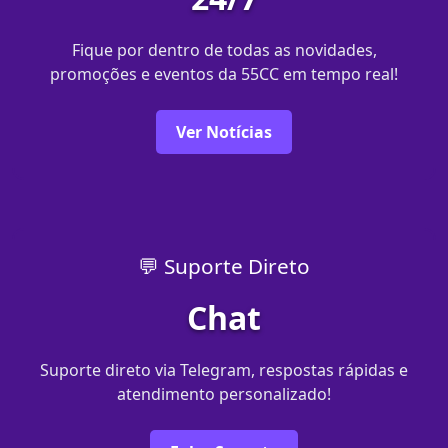
Fique por dentro de todas as novidades,
promoções e eventos da 55CC em tempo real!
Ver Notícias
💬 Suporte Direto
Chat
Suporte direto via Telegram, respostas rápidas e
atendimento personalizado!