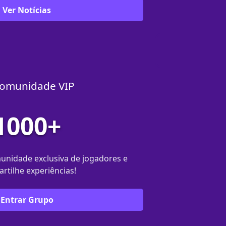
Ver Notícias
Comunidade VIP
1000+
unidade exclusiva de jogadores e
rtilhe experiências!
Entrar Grupo