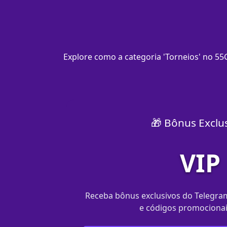
Explore como a categoria 'Torneios' no 5
🎁 Bônus Exclu
VIP
Receba bônus exclusivos do Telegra
e códigos promocionai