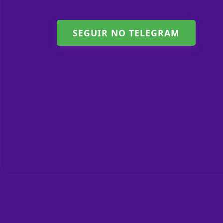
SEGUIR NO TELEGRAM