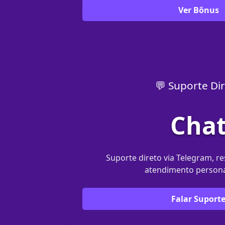
Ver Bônus
💬 Suporte Di
Cha
Suporte direto via Telegram, r
atendimento persona
Falar Suport