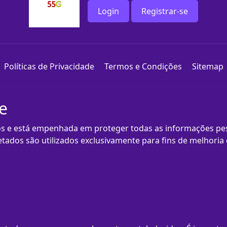
Login
Registrar-se
Políticas de Privacidade
Termos e Condições
Sitemap
de
ios e está empenhada em proteger todas as informações pe
tados são utilizados exclusivamente para fins de melhoria