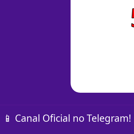
📱 Canal Oficial no Telegram!