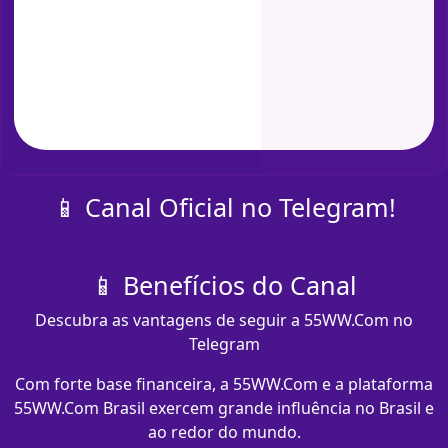
📱 Canal Oficial no Telegram!
📱 Benefícios do Canal
Descubra as vantagens de seguir a 55WW.Com no
Telegram
Com forte base financeira, a 55WW.Com e a plataforma
55WW.Com Brasil exercem grande influência no Brasil e
ao redor do mundo.