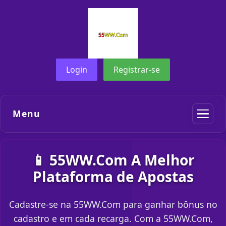
Login
Registrar-se
Menu
📱 55WW.Com A Melhor
Plataforma de Apostas
Cadastre-se na 55WW.Com para ganhar bônus no
cadastro e em cada recarga. Com a 55WW.Com,