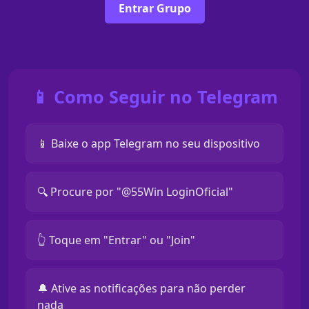
Entrar Grupo
📱 Como Seguir no Telegram
📱 Baixe o app Telegram no seu dispositivo
🔍 Procure por "@55Win LoginOficial"
👆 Toque em "Entrar" ou "Join"
🔔 Ative as notificações para não perder
nada