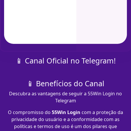
📱 Canal Oficial no Telegram!
📱 Benefícios do Canal
Descubra as vantagens de seguir a 55Win Login no
Telegram
O compromisso do
55Win Login
com a proteção da
privacidade do usuário e a conformidade com as
políticas e termos de uso é um dos pilares que