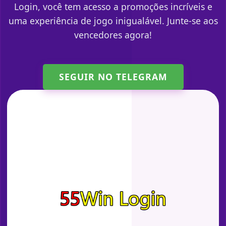
Login, você tem acesso a promoções incríveis e
uma experiência de jogo inigualável. Junte-se aos
vencedores agora!
SEGUIR NO TELEGRAM