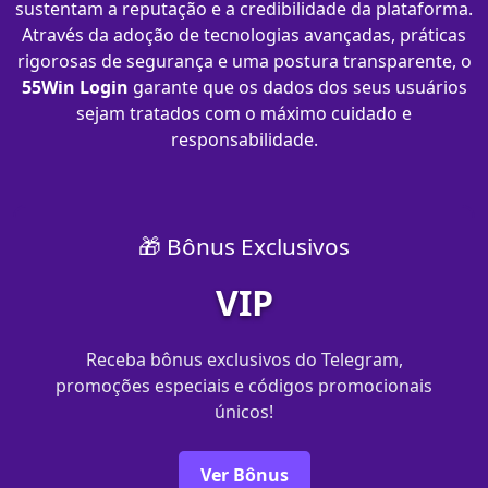
sustentam a reputação e a credibilidade da plataforma.
Através da adoção de tecnologias avançadas, práticas
rigorosas de segurança e uma postura transparente, o
55Win Login
garante que os dados dos seus usuários
sejam tratados com o máximo cuidado e
responsabilidade.
🎁 Bônus Exclusivos
VIP
Receba bônus exclusivos do Telegram,
promoções especiais e códigos promocionais
únicos!
Ver Bônus