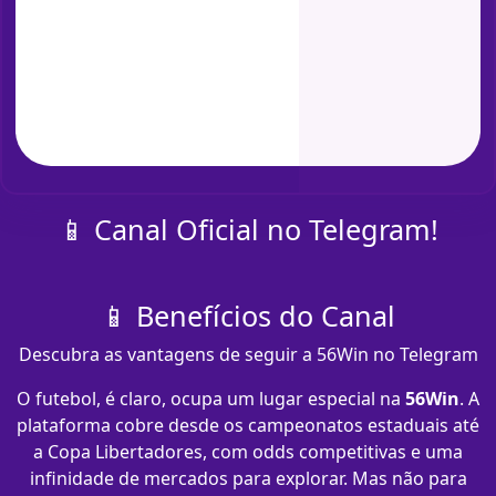
📱 Canal Oficial no Telegram!
📱 Benefícios do Canal
Descubra as vantagens de seguir a 56Win no Telegram
O futebol, é claro, ocupa um lugar especial na
56Win
. A
plataforma cobre desde os campeonatos estaduais até
a Copa Libertadores, com odds competitivas e uma
infinidade de mercados para explorar. Mas não para