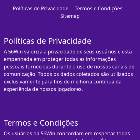
Políticas de Privacidade
Termos e Condições
Sitemap
Políticas de Privacidade
A 56Win valoriza a privacidade de seus usuários e está
empenhada em proteger todas as informações
pessoais fornecidas durante o uso de nossos canais de
comunicação. Todos os dados coletados são utilizados
exclusivamente para fins de melhoria contínua da
experiência de nossos jogadores.
Termos e Condições
Os usuários da 56Win concordam em respeitar todas