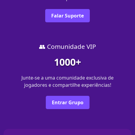
Falar Suporte
👥 Comunidade VIP
1000+
Junte-se a uma comunidade exclusiva de
jogadores e compartilhe experiências!
Entrar Grupo