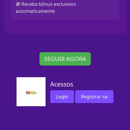
🎁 Receba bônus exclusivos
automaticamente
SEGUIR AGORA
Acessos
Login
Registrar-se