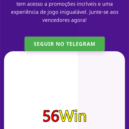
tem acesso a promoções incríveis e uma
experiência de jogo inigualável. Junte-se aos
vencedores agora!
SEGUIR NO TELEGRAM