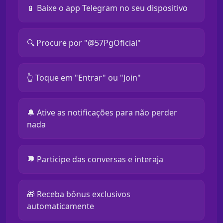
📱 Baixe o app Telegram no seu dispositivo
🔍 Procure por "@57PgOficial"
👆 Toque em "Entrar" ou "Join"
🔔 Ative as notificações para não perder
nada
💬 Participe das conversas e interaja
🎁 Receba bônus exclusivos
automaticamente