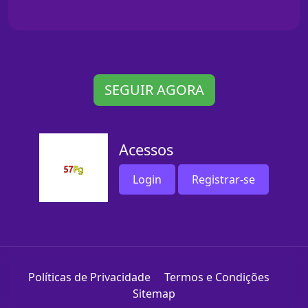
SEGUIR AGORA
Acessos
Login
Registrar-se
Políticas de Privacidade
Termos e Condições
Sitemap