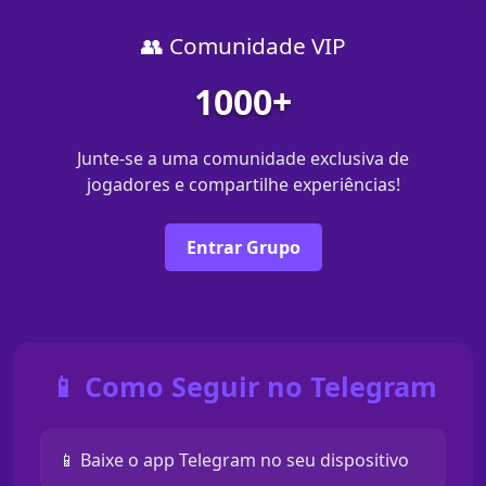
👥 Comunidade VIP
1000+
Junte-se a uma comunidade exclusiva de
jogadores e compartilhe experiências!
Entrar Grupo
📱 Como Seguir no Telegram
📱 Baixe o app Telegram no seu dispositivo