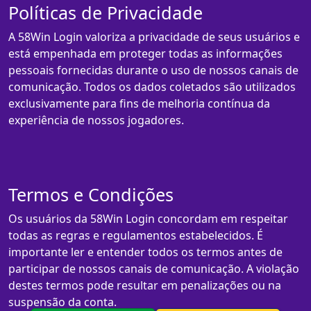
Políticas de Privacidade
A 58Win Login valoriza a privacidade de seus usuários e
está empenhada em proteger todas as informações
pessoais fornecidas durante o uso de nossos canais de
comunicação. Todos os dados coletados são utilizados
exclusivamente para fins de melhoria contínua da
experiência de nossos jogadores.
Termos e Condições
Os usuários da 58Win Login concordam em respeitar
todas as regras e regulamentos estabelecidos. É
importante ler e entender todos os termos antes de
participar de nossos canais de comunicação. A violação
destes termos pode resultar em penalizações ou na
suspensão da conta.