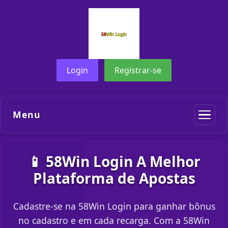
Login
Registrar-se
Menu
📱 58Win Login A Melhor
Plataforma de Apostas
Cadastre-se na 58Win Login para ganhar bônus
no cadastro e em cada recarga. Com a 58Win