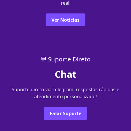
real!
Ver Notícias
💬 Suporte Direto
Chat
Suporte direto via Telegram, respostas rápidas e
atendimento personalizado!
Falar Suporte