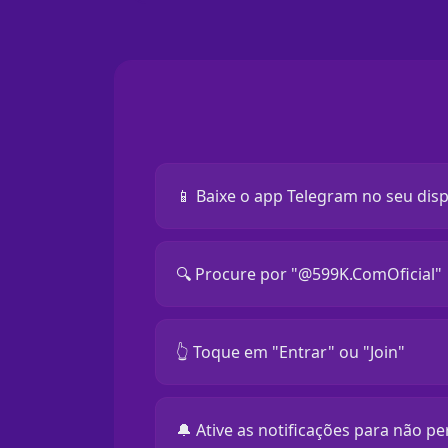
📱 Baixe o app Telegram no seu disp
🔍 Procure por "@599K.ComOficial"
👆 Toque em "Entrar" ou "Join"
🔔 Ative as notificações para não p