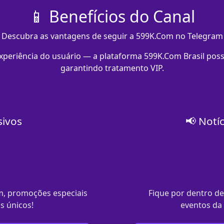
📱 Benefícios do Canal
Descubra as vantagens de seguir a 599K.Com no Telegram
periência do usuário — a plataforma 599K.Com Brasil poss
garantindo tratamento VIP.
sivos
📢 Notí
m, promoções especiais
Fique por dentro d
s únicos!
eventos da