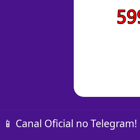
📱 Canal Oficial no Telegram!