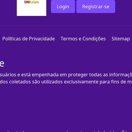
Login
Registrar-se
Políticas de Privacidade
Termos e Condições
Sitemap
de
 usuários e está empenhada em proteger todas as informaçõ
os coletados são utilizados exclusivamente para fins de m