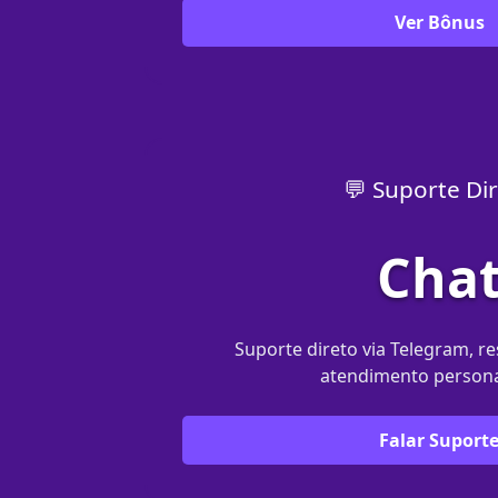
Ver Bônus
💬 Suporte Di
Cha
Suporte direto via Telegram, r
atendimento persona
Falar Suport