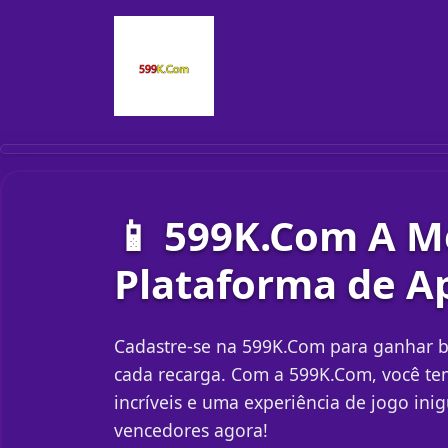
📱 599K.Com A M
Plataforma de A
Cadastre-se na 599K.Com para ganhar 
cada recarga. Com a 599K.Com, você t
incríveis e uma experiência de jogo inig
vencedores agora!