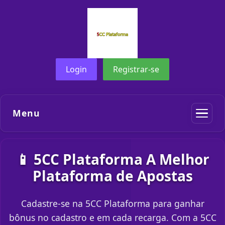
Login
Registrar-se
Menu
📱 5CC Plataforma A Melhor
Plataforma de Apostas
Cadastre-se na 5CC Plataforma para ganhar
bônus no cadastro e em cada recarga. Com a 5CC