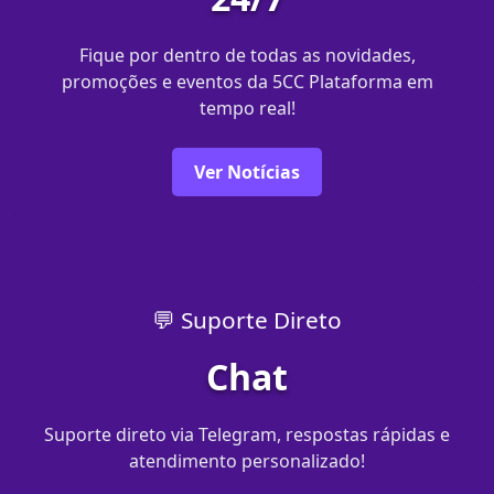
Fique por dentro de todas as novidades,
promoções e eventos da 5CC Plataforma em
tempo real!
Ver Notícias
💬 Suporte Direto
Chat
Suporte direto via Telegram, respostas rápidas e
atendimento personalizado!