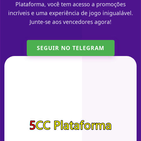
Plataforma, você tem acesso a promoções
incríveis e uma experiência de jogo inigualável.
Junte-se aos vencedores agora!
SEGUIR NO TELEGRAM