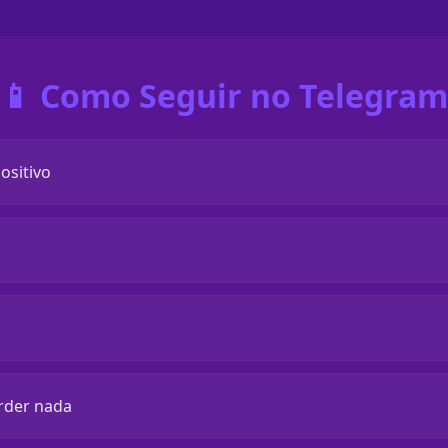
📱 Como Seguir no Telegram
ositivo
erder nada