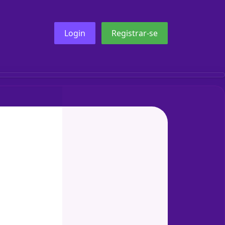
Login
Registrar-se