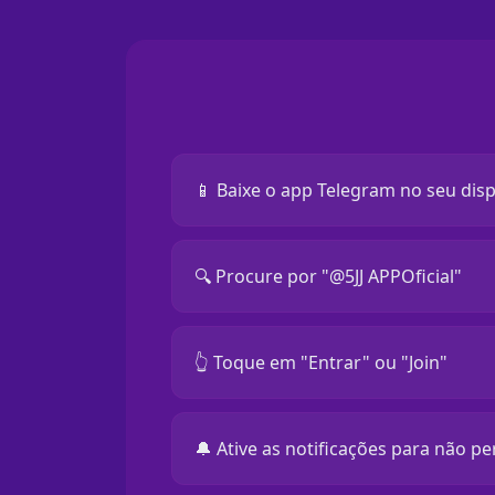
📱 Baixe o app Telegram no seu disp
🔍 Procure por "@5JJ APPOficial"
👆 Toque em "Entrar" ou "Join"
🔔 Ative as notificações para não p