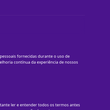
 pessoais fornecidas durante o uso de
elhoria contínua da experiência de nossos
tante ler e entender todos os termos antes