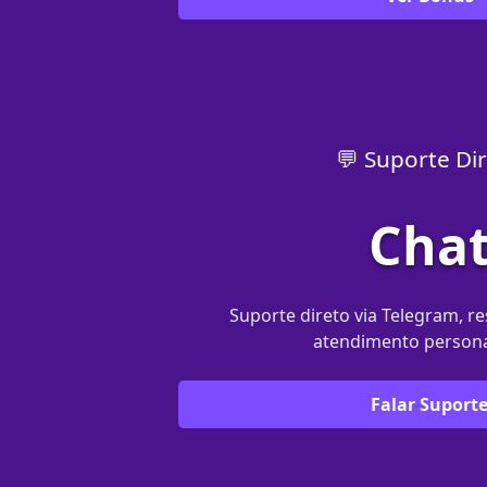
💬 Suporte Di
Cha
Suporte direto via Telegram, r
atendimento persona
Falar Suport