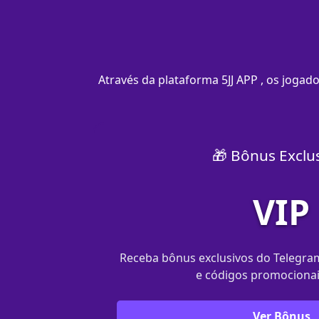
Através da plataforma 5JJ APP , os jogad
🎁 Bônus Exclu
VIP
Receba bônus exclusivos do Telegra
e códigos promocionai
Ver Bônus