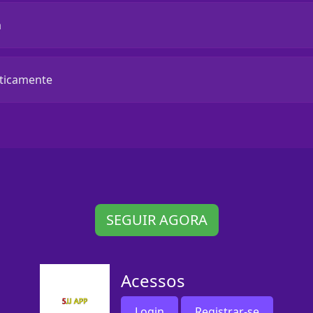
a
aticamente
SEGUIR AGORA
Acessos
Login
Registrar-se