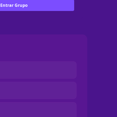
Entrar Grupo