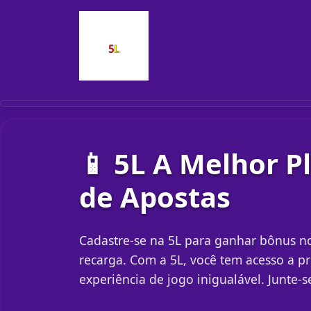
📱 5L A Melhor P
de Apostas
Cadastre-se na 5L para ganhar bônus n
recarga. Com a 5L, você tem acesso a p
experiência de jogo inigualável. Junte-