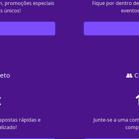
m, promoções especiais
Fique por dentro d
s únicos!
eventos
reto
👥 
t
espostas rápidas e
Junte-se a uma com
lizado!
compa