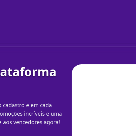
lataforma
o cadastro e em cada
romoções incríveis e uma
se aos vencedores agora!