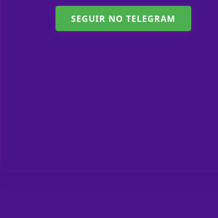
SEGUIR NO TELEGRAM