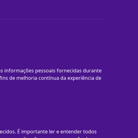
as informações pessoais fornecidas durante
fins de melhoria contínua da experiência de
cidos. É importante ler e entender todos