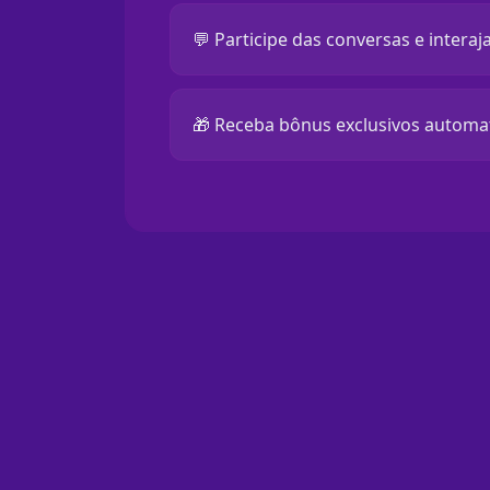
💬 Participe das conversas e interaj
🎁 Receba bônus exclusivos autom