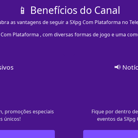
📱 Benefícios do Canal
bra as vantagens de seguir a 5Xpg Com Plataforma no Te
Com Plataforma , com diversas formas de jogo e uma comu
sivos
📢 Notí
m, promoções especiais
Fique por dentro d
s únicos!
eventos da 5Xpg 