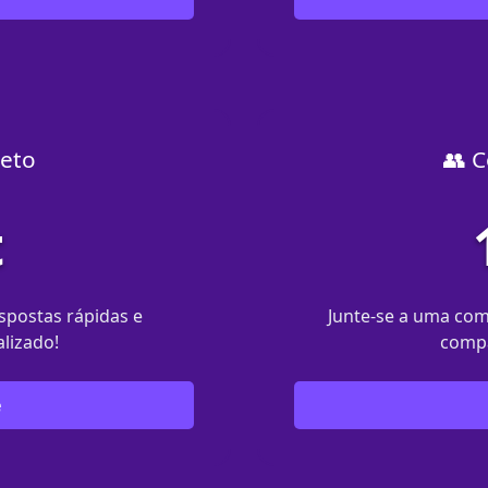
reto
👥 
t
espostas rápidas e
Junte-se a uma com
lizado!
compa
e