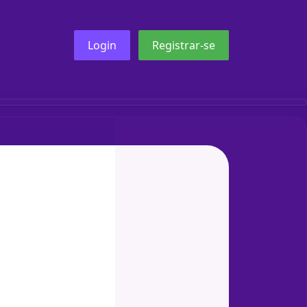
Login
Registrar-se