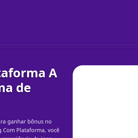
taforma A
ma de
ara ganhar bônus no
g Com Plataforma, você