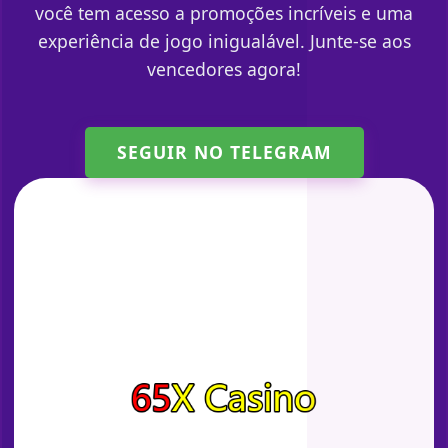
você tem acesso a promoções incríveis e uma
experiência de jogo inigualável. Junte-se aos
vencedores agora!
SEGUIR NO TELEGRAM