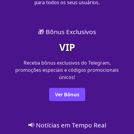
para todos os seus usuários.
🎁 Bônus Exclusivos
VIP
Receba bônus exclusivos do Telegram,
promoções especiais e códigos promocionais
únicos!
Ver Bônus
📢 Notícias em Tempo Real