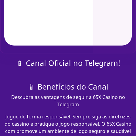
📱 Canal Oficial no Telegram!
📱 Benefícios do Canal
Descubra as vantagens de seguir a 65X Casino no
Telegram
Jogue de forma responsável: Sempre siga as diretrizes
do cassino e pratique o jogo responsável. O 65X Casino
com​ promove um ambiente de jogo seguro e saudável