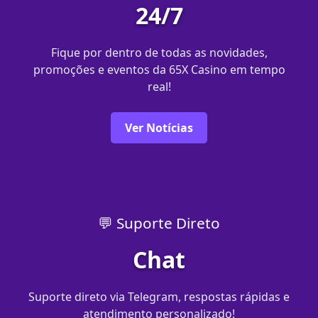
24/7
Fique por dentro de todas as novidades,
promoções e eventos da 65X Casino em tempo
real!
Ver Notícias
💬 Suporte Direto
Chat
Suporte direto via Telegram, respostas rápidas e
atendimento personalizado!