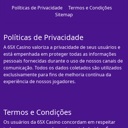
Políticas de Privacidade
Termos e Condições
Sitemap
Políticas de Privacidade
A 65X Casino valoriza a privacidade de seus usuários e
está empenhada em proteger todas as informações
pessoais fornecidas durante o uso de nossos canais de
comunicação. Todos os dados coletados são utilizados
exclusivamente para fins de melhoria contínua da
experiência de nossos jogadores.
Termos e Condições
Os usuários da 65X Casino concordam em respeitar