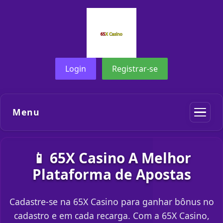
Login
Registrar-se
Menu
📱 65X Casino A Melhor
Plataforma de Apostas
Cadastre-se na 65X Casino para ganhar bônus no
cadastro e em cada recarga. Com a 65X Casino,