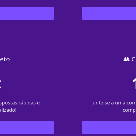
reto
👥 
t
espostas rápidas e
Junte-se a uma com
lizado!
compa
e