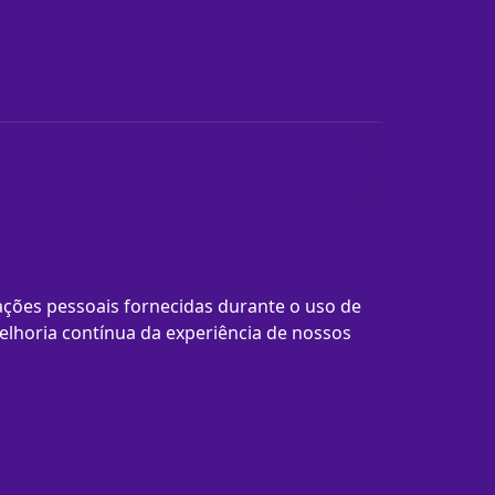
ções pessoais fornecidas durante o uso de
elhoria contínua da experiência de nossos