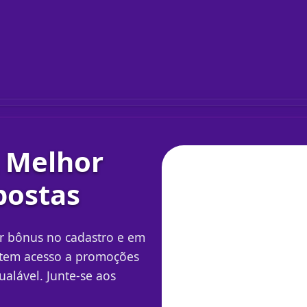
 Melhor
postas
r bônus no cadastro e em
 tem acesso a promoções
ualável. Junte-se aos