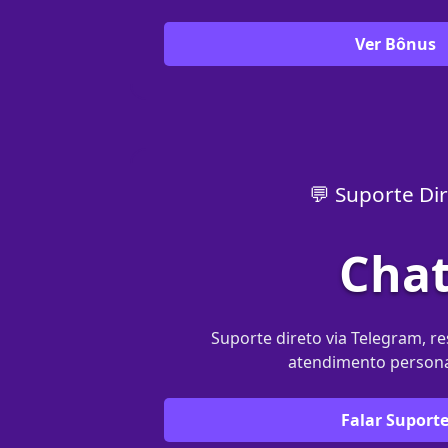
Ver Bônus
💬 Suporte Di
Cha
Suporte direto via Telegram, r
atendimento persona
Falar Suport