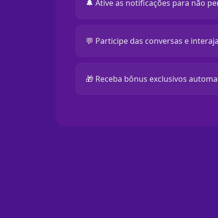
🔔 Ative as notificações para não p
💬 Participe das conversas e interaj
🎁 Receba bônus exclusivos autom