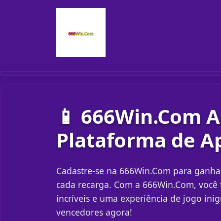
📱 666Win.Com A
Plataforma de A
Cadastre-se na 666Win.Com para ganha
cada recarga. Com a 666Win.Com, você
incríveis e uma experiência de jogo inig
vencedores agora!