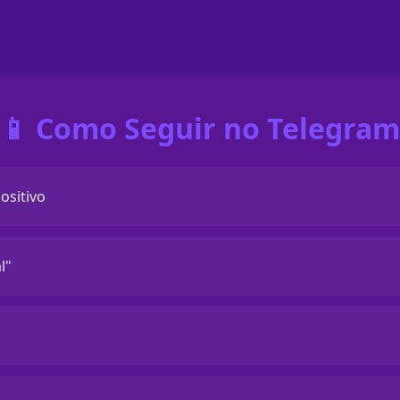
📱 Como Seguir no Telegram
ositivo
l"