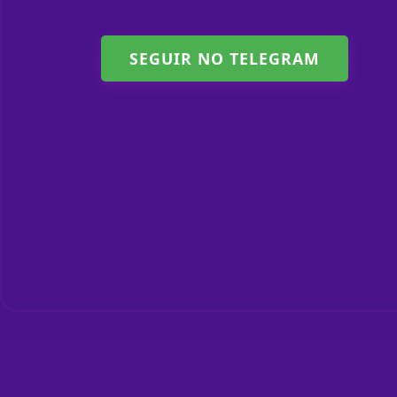
SEGUIR NO TELEGRAM