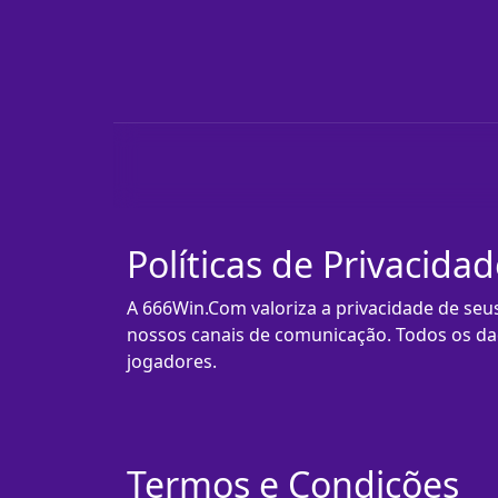
Políticas de Privacida
A 666Win.Com valoriza a privacidade de se
nossos canais de comunicação. Todos os dad
jogadores.
Termos e Condições