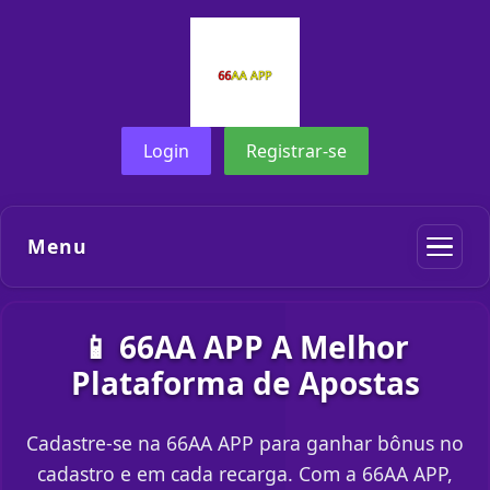
Login
Registrar-se
Menu
📱 66AA APP A Melhor
Plataforma de Apostas
Cadastre-se na 66AA APP para ganhar bônus no
cadastro e em cada recarga. Com a 66AA APP,