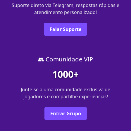
Suporte direto via Telegram, respostas rápidas e
atendimento personalizado!
Falar Suporte
👥 Comunidade VIP
1000+
Junte-se a uma comunidade exclusiva de
jogadores e compartilhe experiências!
Entrar Grupo