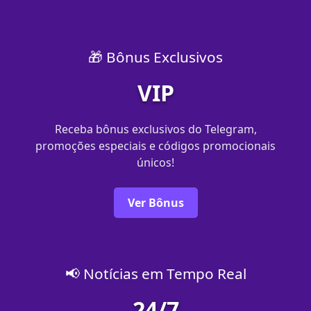
🎁 Bônus Exclusivos
VIP
Receba bônus exclusivos do Telegram,
promoções especiais e códigos promocionais
únicos!
Ver Bônus
📢 Notícias em Tempo Real
24/7