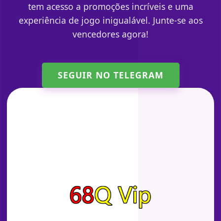
tem acesso a promoções incríveis e uma
experiência de jogo inigualável. Junte-se aos
vencedores agora!
SEGUIR NO TELEGRAM