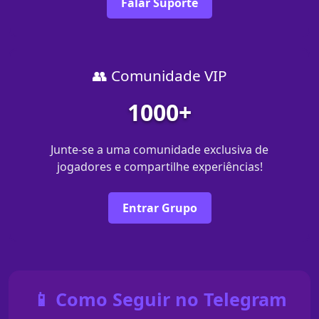
Falar Suporte
👥 Comunidade VIP
1000+
Junte-se a uma comunidade exclusiva de
jogadores e compartilhe experiências!
Entrar Grupo
📱 Como Seguir no Telegram