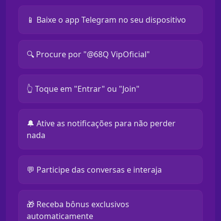
📱 Baixe o app Telegram no seu dispositivo
🔍 Procure por "@68Q VipOficial"
👆 Toque em "Entrar" ou "Join"
🔔 Ative as notificações para não perder
nada
💬 Participe das conversas e interaja
🎁 Receba bônus exclusivos
automaticamente