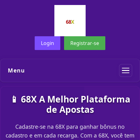
Login
Registrar-se
Menu
📱 68X A Melhor Plataforma
de Apostas
Cadastre-se na 68X para ganhar bônus no
cadastro e em cada recarga. Com a 68X, você tem