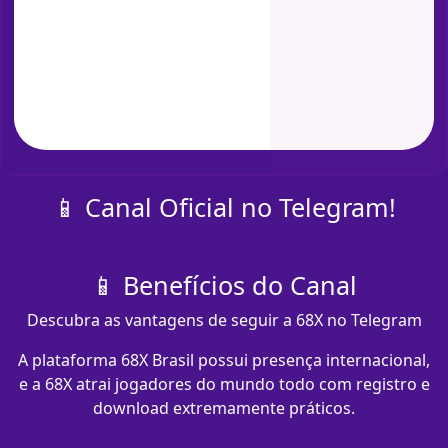
📱 Canal Oficial no Telegram!
📱 Benefícios do Canal
Descubra as vantagens de seguir a 68X no Telegram
A plataforma 68X Brasil possui presença internacional,
e a 68X atrai jogadores do mundo todo com registro e
download extremamente práticos.