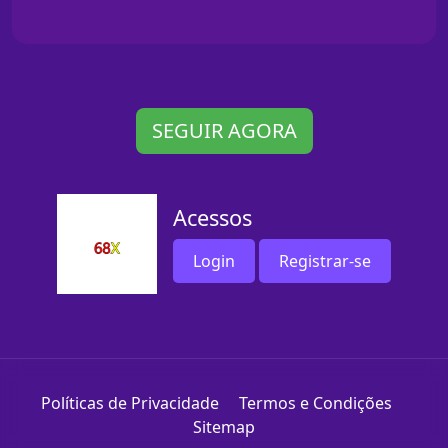
SEGUIR AGORA
Acessos
Login
Registrar-se
Políticas de Privacidade
Termos e Condições
Sitemap