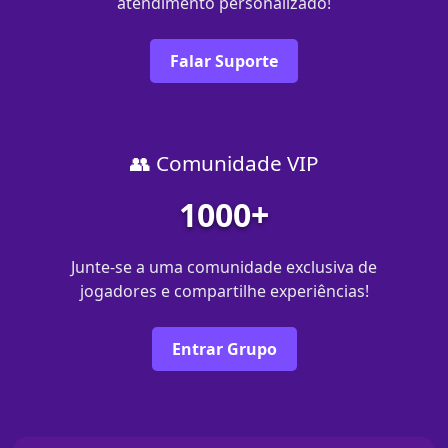
atendimento personalizado!
Falar Suporte
👥 Comunidade VIP
1000+
Junte-se a uma comunidade exclusiva de
jogadores e compartilhe experiências!
Entrar Grupo