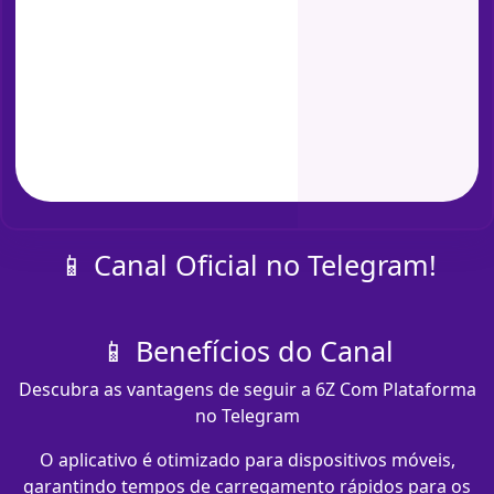
📱 Canal Oficial no Telegram!
📱 Benefícios do Canal
Descubra as vantagens de seguir a 6Z Com Plataforma
no Telegram
O aplicativo é otimizado para dispositivos móveis,
garantindo tempos de carregamento rápidos para os