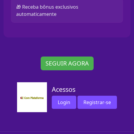
🎁 Receba bônus exclusivos
automaticamente
SEGUIR AGORA
Acessos
Login
Registrar-se