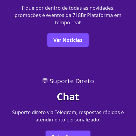
Fique por dentro de todas as novidades,
promoções e eventos da 718Br Plataforma em
tempo real!
Ver Notícias
💬 Suporte Direto
Chat
Suporte direto via Telegram, respostas rápidas e
atendimento personalizado!