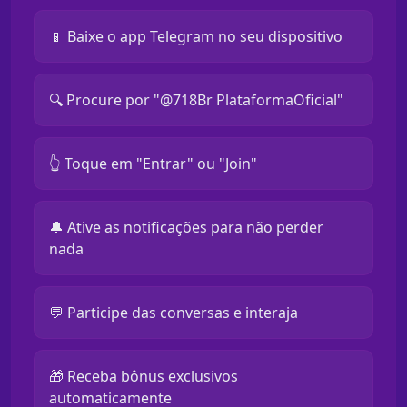
📱 Baixe o app Telegram no seu dispositivo
🔍 Procure por "@718Br PlataformaOficial"
👆 Toque em "Entrar" ou "Join"
🔔 Ative as notificações para não perder
nada
💬 Participe das conversas e interaja
🎁 Receba bônus exclusivos
automaticamente