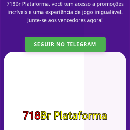
718Br Plataforma, você tem acesso a promoções
incríveis e uma experiência de jogo inigualável.
Junte-se aos vencedores agora!
SEGUIR NO TELEGRAM