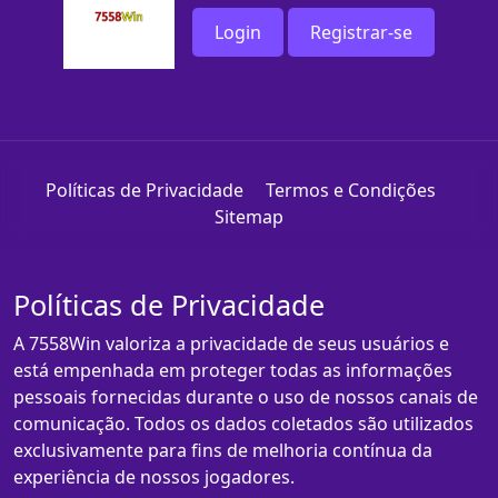
Login
Registrar-se
Políticas de Privacidade
Termos e Condições
Sitemap
Políticas de Privacidade
A 7558Win valoriza a privacidade de seus usuários e
está empenhada em proteger todas as informações
pessoais fornecidas durante o uso de nossos canais de
comunicação. Todos os dados coletados são utilizados
exclusivamente para fins de melhoria contínua da
experiência de nossos jogadores.