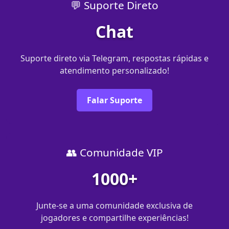
💬 Suporte Direto
Chat
Suporte direto via Telegram, respostas rápidas e
atendimento personalizado!
Falar Suporte
👥 Comunidade VIP
1000+
Junte-se a uma comunidade exclusiva de
jogadores e compartilhe experiências!