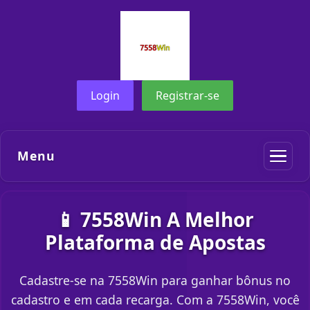
Login
Registrar-se
Menu
📱 7558Win A Melhor
Plataforma de Apostas
Cadastre-se na 7558Win para ganhar bônus no
cadastro e em cada recarga. Com a 7558Win, você