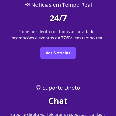
📢 Notícias em Tempo Real
24/7
Fique por dentro de todas as novidades,
promoções e eventos da 776Brl em tempo real!
Ver Notícias
💬 Suporte Direto
Chat
Suporte direto via Telegram, respostas rápidas e