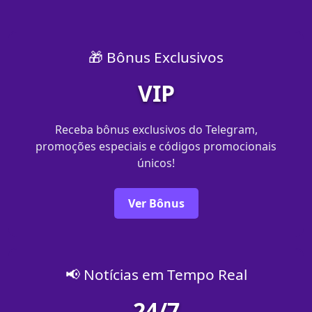
🎁 Bônus Exclusivos
VIP
Receba bônus exclusivos do Telegram,
promoções especiais e códigos promocionais
únicos!
Ver Bônus
📢 Notícias em Tempo Real
24/7