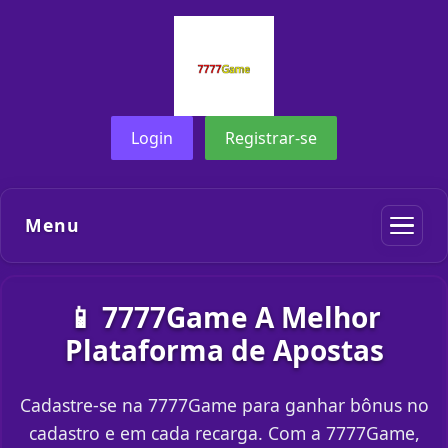
Login
Registrar-se
Menu
📱 7777Game A Melhor
Plataforma de Apostas
Cadastre-se na 7777Game para ganhar bônus no
cadastro e em cada recarga. Com a 7777Game,