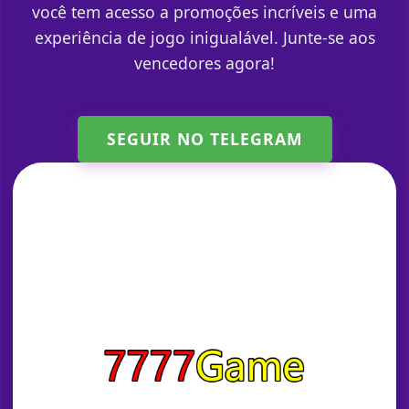
você tem acesso a promoções incríveis e uma
experiência de jogo inigualável. Junte-se aos
vencedores agora!
SEGUIR NO TELEGRAM