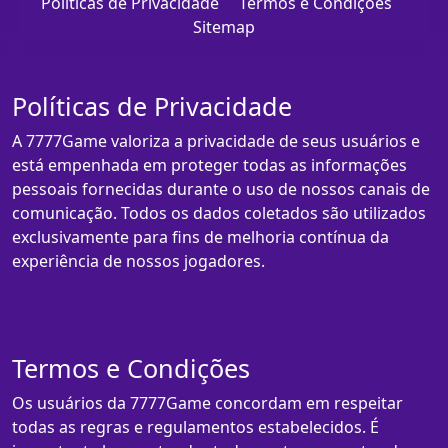
Políticas de Privacidade
Termos e Condições
Sitemap
Políticas de Privacidade
A 7777Game valoriza a privacidade de seus usuários e
está empenhada em proteger todas as informações
pessoais fornecidas durante o uso de nossos canais de
comunicação. Todos os dados coletados são utilizados
exclusivamente para fins de melhoria contínua da
experiência de nossos jogadores.
Termos e Condições
Os usuários da 7777Game concordam em respeitar
todas as regras e regulamentos estabelecidos. É