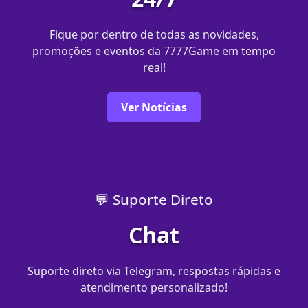
Fique por dentro de todas as novidades,
promoções e eventos da 7777Game em tempo
real!
Ver Notícias
💬 Suporte Direto
Chat
Suporte direto via Telegram, respostas rápidas e
atendimento personalizado!