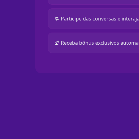
💬 Participe das conversas e interaj
🎁 Receba bônus exclusivos autom