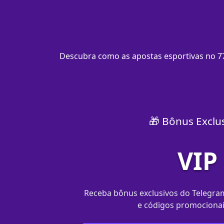
Descubra como as apostas esportivas no 
🎁 Bônus Exclu
VIP
Receba bônus exclusivos do Telegra
e códigos promocionai