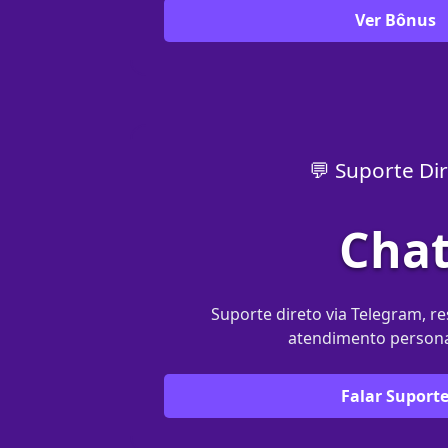
Ver Bônus
💬 Suporte Di
Cha
Suporte direto via Telegram, r
atendimento persona
Falar Suport