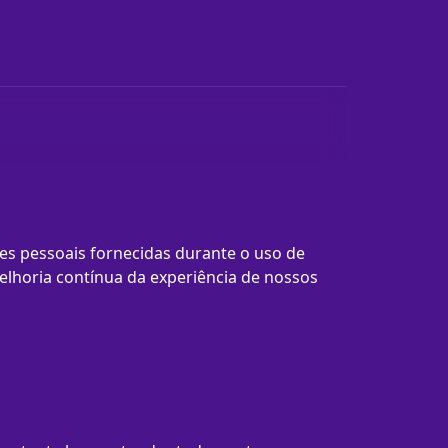
es pessoais fornecidas durante o uso de
elhoria contínua da experiência de nossos