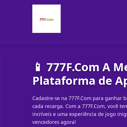
📱 777F.Com A M
Plataforma de A
Cadastre-se na 777F.Com para ganhar b
cada recarga. Com a 777F.Com, você te
incríveis e uma experiência de jogo inig
vencedores agora!