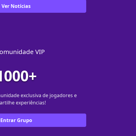
Ver Notícias
Comunidade VIP
1000+
unidade exclusiva de jogadores e
rtilhe experiências!
Entrar Grupo