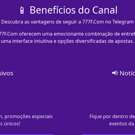
📱 Benefícios do Canal
Descubra as vantagens de seguir a 777F.Com no Telegram
777F.Com oferecem uma emocionante combinação de entre
uma interface intuitiva e opções diversificadas de apostas.
sivos
📢 Notí
m, promoções especiais
Fique por dentro d
s únicos!
eventos da