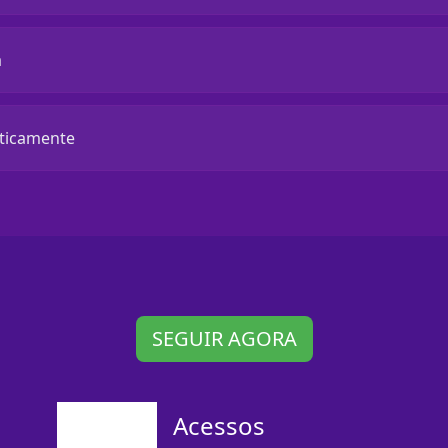
a
aticamente
SEGUIR AGORA
Acessos