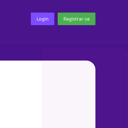
Login
Registrar-se