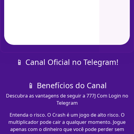
📱 Canal Oficial no Telegram!
📱 Benefícios do Canal
Descubra as vantagens de seguir a 777J Com Login no
Telegram
Entenda o risco. O Crash é um jogo de alto risco. O
multiplicador pode cair a qualquer momento. Jogue
apenas com o dinheiro que você pode perder sem