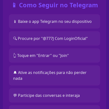
📱 Como Seguir no Telegram
📱 Baixe o app Telegram no seu dispositivo
🔍 Procure por "@777J Com LoginOficial"
👆 Toque em "Entrar" ou "Join"
🔔 Ative as notificações para não perder
nada
💬 Participe das conversas e interaja