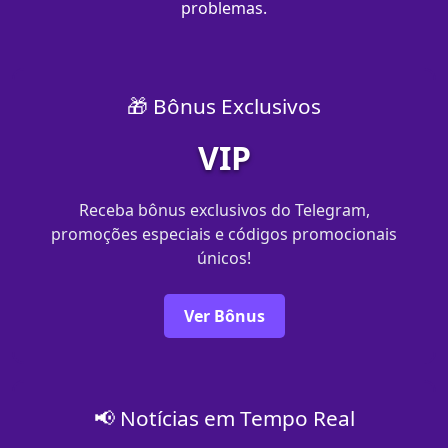
problemas.
🎁 Bônus Exclusivos
VIP
Receba bônus exclusivos do Telegram,
promoções especiais e códigos promocionais
únicos!
Ver Bônus
📢 Notícias em Tempo Real