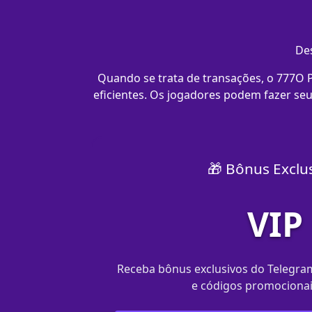
Des
Quando se trata de transações, o 777O
eficientes. Os jogadores podem fazer se
🎁 Bônus Exclu
VIP
Receba bônus exclusivos do Telegra
e códigos promocionai