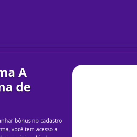
rma A
ma de
anhar bônus no cadastro
rma, você tem acesso a