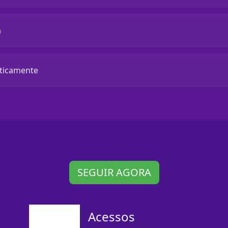
a
aticamente
SEGUIR AGORA
Acessos