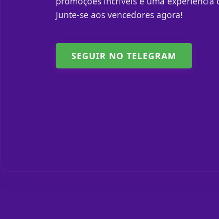
promoções incríveis e uma experiência d
Junte-se aos vencedores agora!
SEGUIR NO TELEGRAM