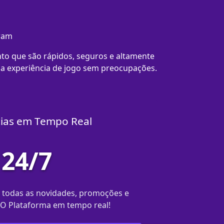
gram
o que são rápidos, seguros e altamente
ma experiência de jogo sem preocupações.
cias em Tempo Real
24/7
e todas as novidades, promoções e
O Plataforma em tempo real!