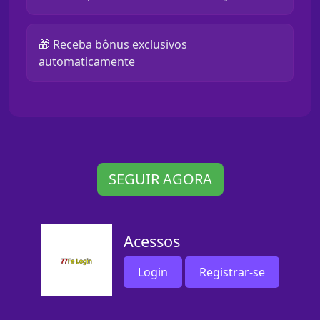
🎁 Receba bônus exclusivos
automaticamente
SEGUIR AGORA
Acessos
Login
Registrar-se