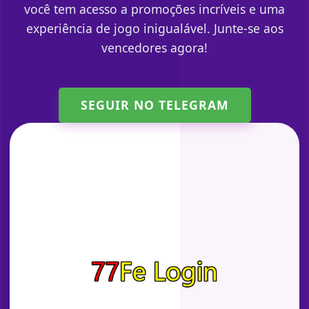
você tem acesso a promoções incríveis e uma
experiência de jogo inigualável. Junte-se aos
vencedores agora!
SEGUIR NO TELEGRAM