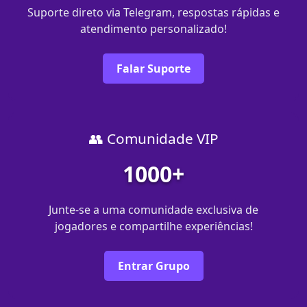
Suporte direto via Telegram, respostas rápidas e
atendimento personalizado!
Falar Suporte
👥 Comunidade VIP
1000+
Junte-se a uma comunidade exclusiva de
jogadores e compartilhe experiências!
Entrar Grupo