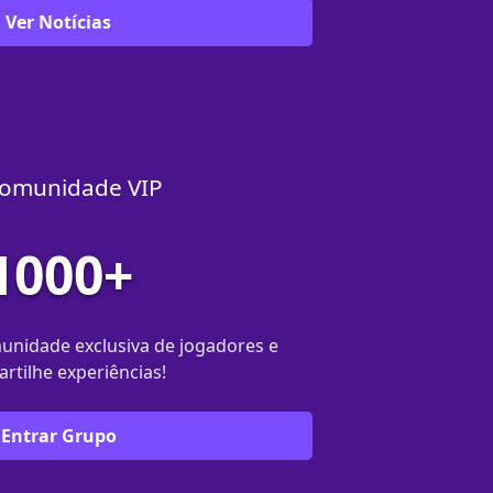
Ver Notícias
Comunidade VIP
1000+
unidade exclusiva de jogadores e
rtilhe experiências!
Entrar Grupo