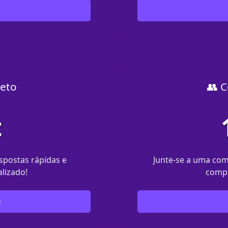
reto
👥 
t
espostas rápidas e
Junte-se a uma com
lizado!
compa
e