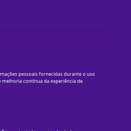
ormações pessoais fornecidas durante o uso
e melhoria contínua da experiência de