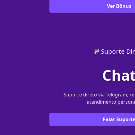
Ver Bônus
💬 Suporte Di
Cha
Suporte direto via Telegram, r
atendimento persona
Falar Suport