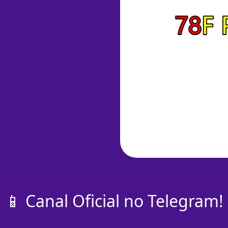
📱 Canal Oficial no Telegram!