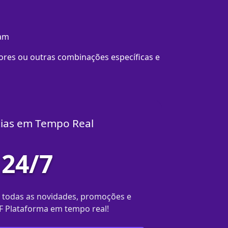
ram
ores ou outras combinações específicas e
cias em Tempo Real
24/7
e todas as novidades, promoções e
F Plataforma em tempo real!