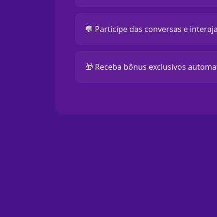
💬 Participe das conversas e interaj
🎁 Receba bônus exclusivos autom