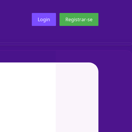
Login
Registrar-se