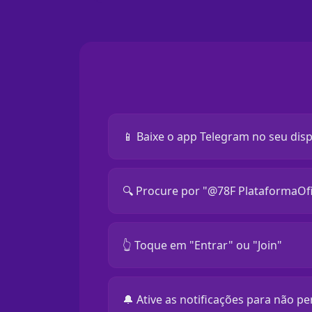
📱 Baixe o app Telegram no seu disp
🔍 Procure por "@78F PlataformaOfi
👆 Toque em "Entrar" ou "Join"
🔔 Ative as notificações para não p