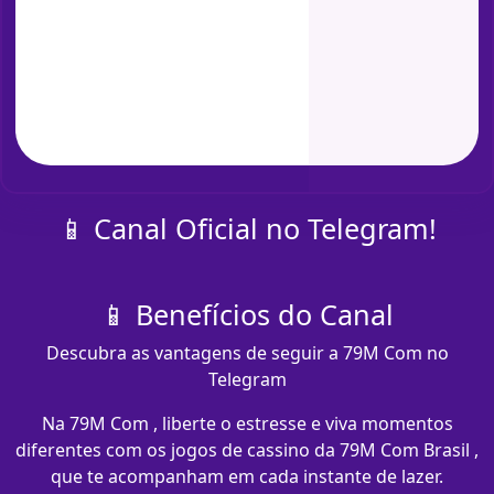
📱 Canal Oficial no Telegram!
📱 Benefícios do Canal
Descubra as vantagens de seguir a 79M Com no
Telegram
Na 79M Com , liberte o estresse e viva momentos
diferentes com os jogos de cassino da 79M Com Brasil ,
que te acompanham em cada instante de lazer.