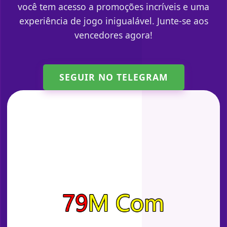
você tem acesso a promoções incríveis e uma
experiência de jogo inigualável. Junte-se aos
vencedores agora!
SEGUIR NO TELEGRAM