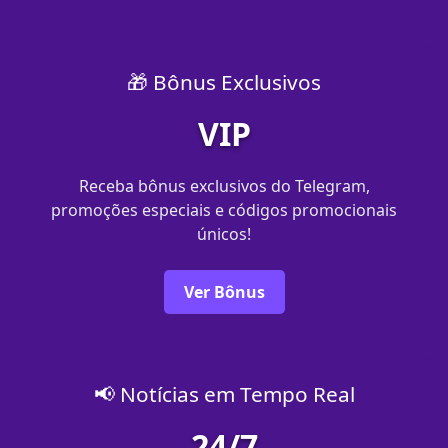
🎁 Bônus Exclusivos
VIP
Receba bônus exclusivos do Telegram,
promoções especiais e códigos promocionais
únicos!
Ver Bônus
📢 Notícias em Tempo Real
24/7