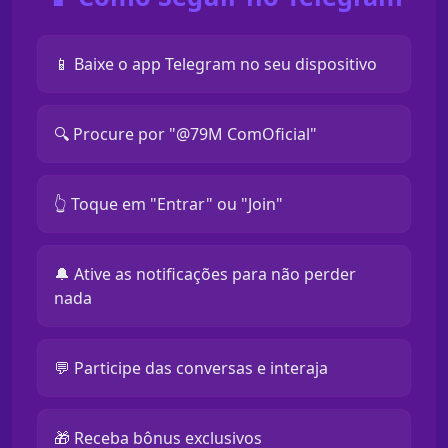
📱 Baixe o app Telegram no seu dispositivo
🔍 Procure por "@79M ComOficial"
👆 Toque em "Entrar" ou "Join"
🔔 Ative as notificações para não perder
nada
💬 Participe das conversas e interaja
🎁 Receba bônus exclusivos