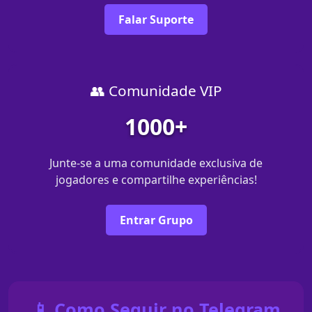
Falar Suporte
👥 Comunidade VIP
1000+
Junte-se a uma comunidade exclusiva de
jogadores e compartilhe experiências!
Entrar Grupo
📱 Como Seguir no Telegram